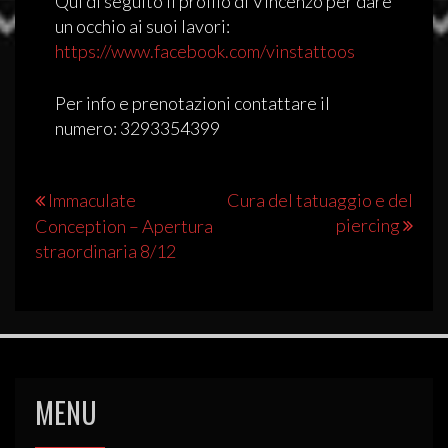
Qui di seguito il profilo di Vincenzo per dare
un occhio ai suoi lavori:
https://www.facebook.com/
vinstattoos
Per info e prenotazioni contattare il
numero: 3293354399
Navigazione
Immaculate
Cura del tatuaggio e del
piercing
Conception – Apertura
articoli
straordinaria 8/12
MENU