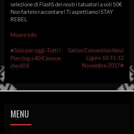
selezione di FlashS dei nostri tatuatori a soli 50€
Non fartelo raccontare! Ti aspettiamo! STAY
REBEL
Moore info
Navigazione
Solo per oggi -Tutti i
Tattoo Convention Novi
Ligure 10-11-12
Piercing a 40 € invece
articoli
Novembre 2017
che 60 €
MENU